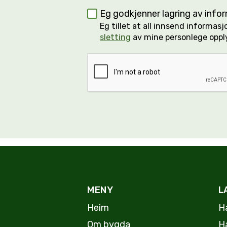
Eg godkjenner lagring av inf
Eg tillet at all innsend informa
sletting
av mine personlege oppl
MENY
L
Heim
H
Om bygda
H