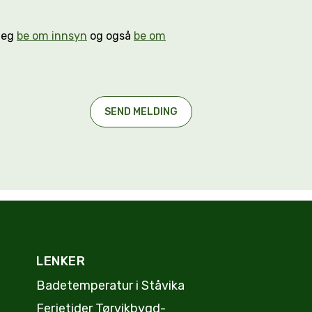
n eg
be om innsyn
og også
be om
LENKER
Badetemperatur i Ståvika
Ferjetider Tørvikbygd-