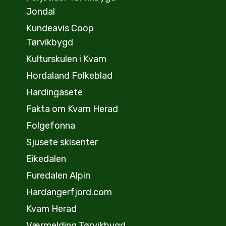
Jondal
Kundeavis Coop
Tørvikbygd
Kulturskulen i Kvam
Hordaland Folkeblad
Hardingasete
Fakta om Kvam Herad
Folgefonna
Sjusete skisenter
Eikedalen
Furedalen Alpin
Hardangerfjord.com
Kvam Herad
Værmelding Tørvikbygd