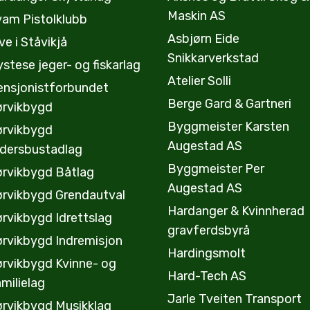
Maskin AS
vam Pistolklubb
Asbjørn Eide
ve i Ståvikjå
Snikkarverkstad
stese jeger- og fiskarlag
Atelier Solli
ensjonistforbundet
Berge Gard & Gartneri
ørvikbygd
Byggmeister Karsten
ørvikbygd
Augestad AS
ldersbustadlag
Byggmeister Per
ørvikbygd Båtlag
Augestad AS
ørvikbygd Grendautval
Hardanger & Kvinnherad
rvikbygd Idrettslag
gravferdsbyrå
ørvikbygd Indremisjon
Hardingsmolt
ørvikbygd Kvinne- og
Hard-Tech AS
milielag
Jarle Tveiten Transport
ørvikbygd Musikklag