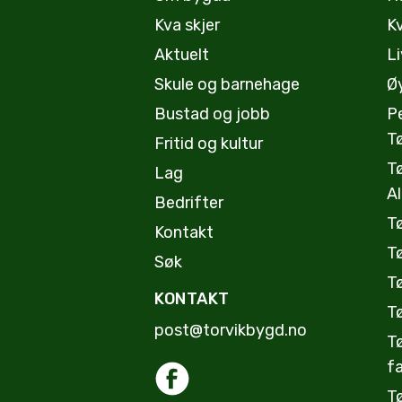
Kva skjer
K
Aktuelt
Li
Skule og barnehage
Øy
Bustad og jobb
P
T
Fritid og kultur
T
Lag
A
Bedrifter
T
Kontakt
T
Søk
Tø
KONTAKT
T
post@torvikbygd.no
T
fa
T