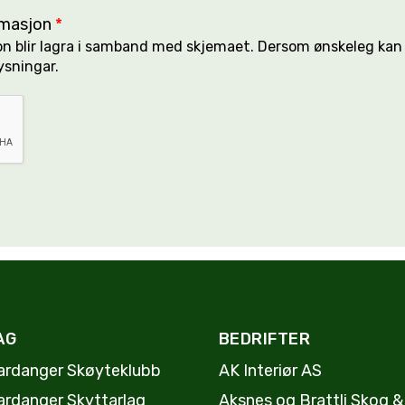
ormasjon
*
sjon blir lagra i samband med skjemaet. Dersom ønskeleg ka
ysningar.
AG
BEDRIFTER
ardanger Skøyteklubb
AK Interiør AS
ardanger Skyttarlag
Aksnes og Brattli Skog &