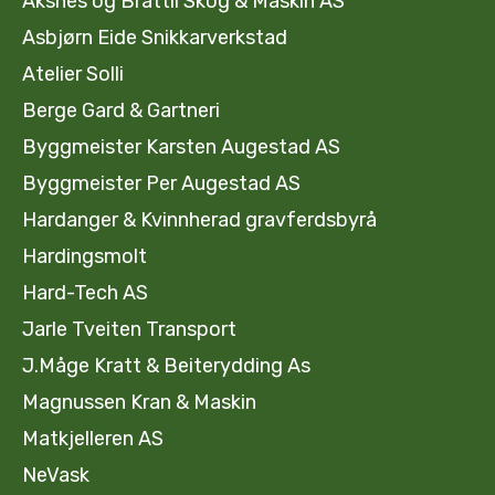
Aksnes og Brattli Skog & Maskin AS
Asbjørn Eide Snikkarverkstad
Atelier Solli
Berge Gard & Gartneri
Byggmeister Karsten Augestad AS
Byggmeister Per Augestad AS
Hardanger & Kvinnherad gravferdsbyrå
Hardingsmolt
Hard-Tech AS
Jarle Tveiten Transport
J.Måge Kratt & Beiterydding As
Magnussen Kran & Maskin
Matkjelleren AS
NeVask